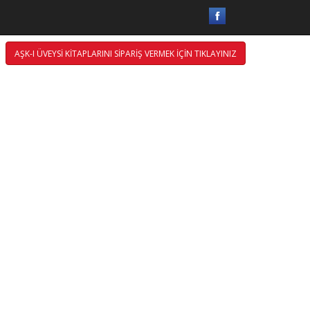
AŞK-I ÜVEYSİ KİTAPLARINI SİPARİŞ VERMEK İÇİN TIKLAYINIZ
ti Üzerinize Olsun.
ÖR
ANİRRAHİM