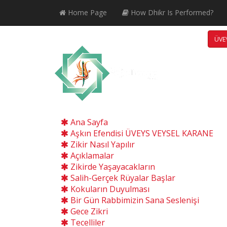
Home Page
How Dhikr Is Performed?
ÜVEY
Ana Sayfa
Aşkın Efendisi ÜVEYS VEYSEL KARANE
Zikir Nasıl Yapılır
Açıklamalar
Zikirde Yaşayacakların
Salih-Gerçek Rüyalar Başlar
Kokuların Duyulması
Bir Gün Rabbimizin Sana Seslenişi
Gece Zikri
Tecelliler