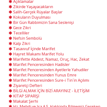
Açıklamalar
Zikirde Yaşayacakların
Salih-Gerçek Rüyalar Başlar
Kokuların Duyulması
Bir Gün Rabbimizin Sana Seslenişi
Gece Zikri
Tecelliler
Nefsin Sembolü
Kalp Zikri
Tasavvuf İçinde Marifet
Hayret Makamı Marifet Yolu
Marifette Abdest, Namaz, Oruç, Hac, Zekat
Marifet Penceresinden Hadisler
Marifet Penceresinden Ayetlerle Yahudiler
Marifet Penceresinden Yunus Emre
Marifet Penceresinden Sure-i Tin´in Açılımı
Ziyaretçi Defteri
BİLGİ ALMAK İÇİN BİZİ ARAYINIZ - İLETİŞİM
KİTAP SİPARİŞİ
Makalat Şerhi
Hz. Mehdi ve Isa A.S. Hakkinda Bilmemiz Gereken