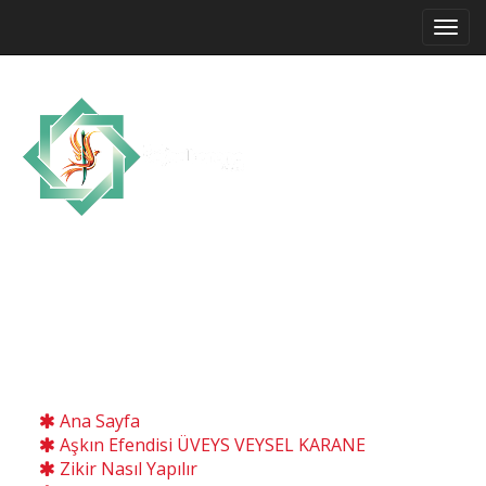
Allah'ın, Resul'ünün Selam ve Bereketi
Üzerinize Olsun.
YAŞA VE GÖR
Ana Sayfa
Aşkın Efendisi ÜVEYS VEYSEL KARANE
Zikir Nasıl Yapılır