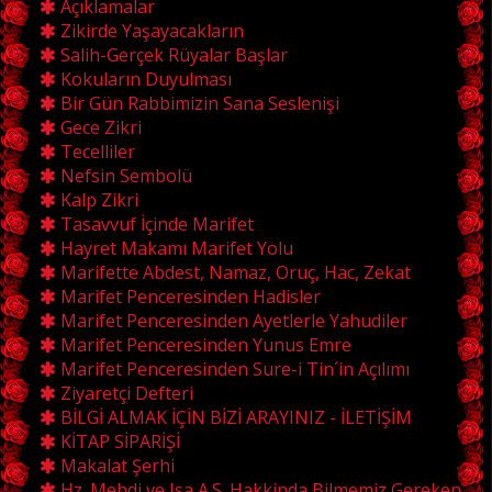
Açıklamalar
Zikirde Yaşayacakların
Salih-Gerçek Rüyalar Başlar
Kokuların Duyulması
Bir Gün Rabbimizin Sana Seslenişi
Gece Zikri
Tecelliler
Nefsin Sembolü
Kalp Zikri
Tasavvuf İçinde Marifet
Hayret Makamı Marifet Yolu
Marifette Abdest, Namaz, Oruç, Hac, Zekat
Marifet Penceresinden Hadisler
Marifet Penceresinden Ayetlerle Yahudiler
Marifet Penceresinden Yunus Emre
Marifet Penceresinden Sure-i Tin´in Açılımı
Ziyaretçi Defteri
BİLGİ ALMAK İÇİN BİZİ ARAYINIZ - İLETİŞİM
KİTAP SİPARİŞİ
Makalat Şerhi
Hz. Mehdi ve Isa A.S. Hakkinda Bilmemiz Gereken