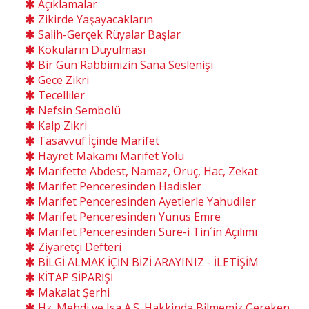
Açıklamalar
Zikirde Yaşayacakların
Salih-Gerçek Rüyalar Başlar
Kokuların Duyulması
Bir Gün Rabbimizin Sana Seslenişi
Gece Zikri
Tecelliler
Nefsin Sembolü
Kalp Zikri
Tasavvuf İçinde Marifet
Hayret Makamı Marifet Yolu
Marifette Abdest, Namaz, Oruç, Hac, Zekat
Marifet Penceresinden Hadisler
Marifet Penceresinden Ayetlerle Yahudiler
Marifet Penceresinden Yunus Emre
Marifet Penceresinden Sure-i Tin´in Açılımı
Ziyaretçi Defteri
BİLGİ ALMAK İÇİN BİZİ ARAYINIZ - İLETİŞİM
KİTAP SİPARİŞİ
Makalat Şerhi
Hz. Mehdi ve Isa A.S. Hakkinda Bilmemiz Gereken