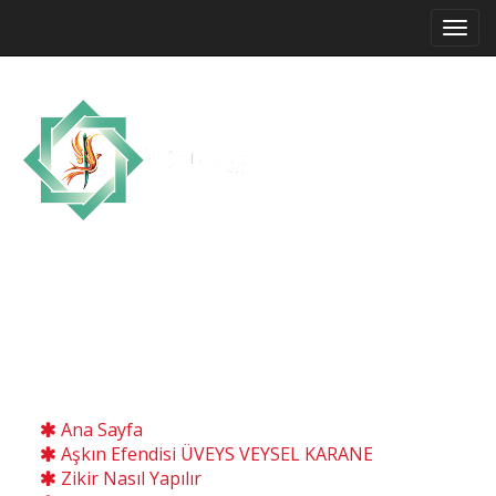
Allah'ın, Resul'ünün Selam ve Bereketi
Üzerinize Olsun.
YAŞA VE GÖR
Ana Sayfa
Aşkın Efendisi ÜVEYS VEYSEL KARANE
Zikir Nasıl Yapılır