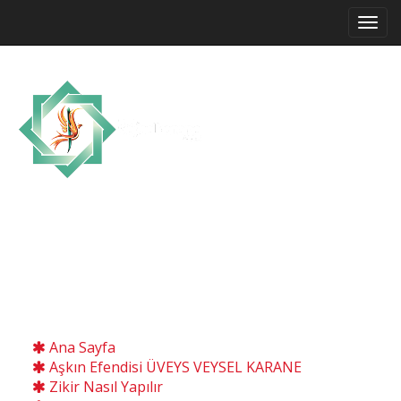
Allah'ın, Resul'ünün Selam ve Bereketi
Üzerinize Olsun.
YAŞA VE GÖR
Ana Sayfa
Aşkın Efendisi ÜVEYS VEYSEL KARANE
Zikir Nasıl Yapılır