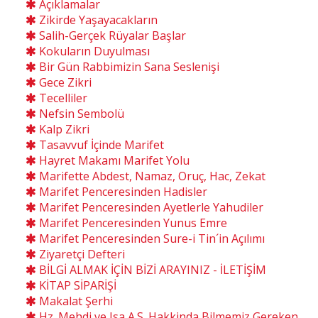
Açıklamalar
Zikirde Yaşayacakların
Salih-Gerçek Rüyalar Başlar
Kokuların Duyulması
Bir Gün Rabbimizin Sana Seslenişi
Gece Zikri
Tecelliler
Nefsin Sembolü
Kalp Zikri
Tasavvuf İçinde Marifet
Hayret Makamı Marifet Yolu
Marifette Abdest, Namaz, Oruç, Hac, Zekat
Marifet Penceresinden Hadisler
Marifet Penceresinden Ayetlerle Yahudiler
Marifet Penceresinden Yunus Emre
Marifet Penceresinden Sure-i Tin´in Açılımı
Ziyaretçi Defteri
BİLGİ ALMAK İÇİN BİZİ ARAYINIZ - İLETİŞİM
KİTAP SİPARİŞİ
Makalat Şerhi
Hz. Mehdi ve Isa A.S. Hakkinda Bilmemiz Gereken