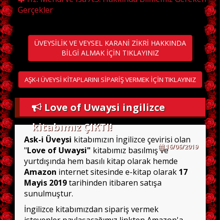
Gerçekler
ÜVEYSİLİK VE VEYSEL KARANİ ZİKRİ HAKKINDA
BİLGİ ALMAK İÇİN TIKLAYINIZ
AŞK-I ÜVEYSİ KİTAPLARINI SİPARİŞ VERMEK İÇİN TIKLAYINIZ
Love of Uwaysi ingilizce
kitabımız ÇIKTI!
Ask-i Üveysi
kitabımızın İngilizce çevirisi olan
16/06/2019
"
Love of Uwaysi"
kitabımız basılmış ve
yurtdışında hem basılı kitap olarak hemde
Amazon
internet sitesinde e-kitap olarak
17
Mayis 2019
tarihinden itibaren satışa
sunulmuştur.
İngilizce kitabımızdan sipariş vermek