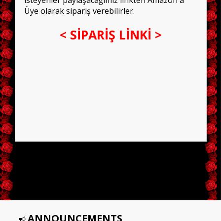
isteyenler paylaşacağımız linkten Amazon'a
Üye olarak sipariş verebilirler.
< SİPARİŞ LİNKİ >
ANNOUNCEMENTS