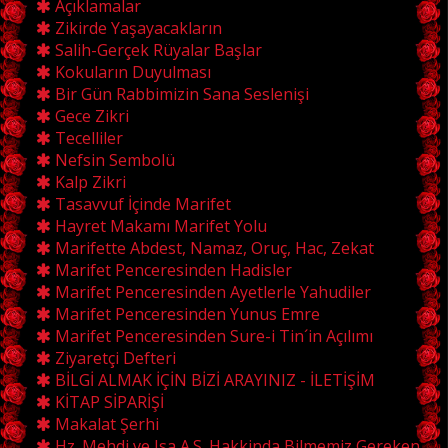
Açıklamalar
Zikirde Yaşayacakların
Salih-Gerçek Rüyalar Başlar
Kokuların Duyulması
Bir Gün Rabbimizin Sana Seslenişi
Gece Zikri
Tecelliler
Nefsin Sembolü
Kalp Zikri
Tasavvuf İçinde Marifet
Hayret Makamı Marifet Yolu
Marifette Abdest, Namaz, Oruç, Hac, Zekat
Marifet Penceresinden Hadisler
Marifet Penceresinden Ayetlerle Yahudiler
Marifet Penceresinden Yunus Emre
Marifet Penceresinden Sure-i Tin´in Açılımı
Ziyaretçi Defteri
BİLGİ ALMAK İÇİN BİZİ ARAYINIZ - İLETİŞİM
KİTAP SİPARİŞİ
Makalat Şerhi
Hz. Mehdi ve Isa A.S. Hakkinda Bilmemiz Gereken