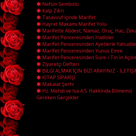
Nefsin Sembolü
Kalp Zikri
Tasavvuf İçinde Marifet
Hayret Makamı Marifet Yolu
Marifette Abdest, Namaz, Oruç, Hac, Zek
Marifet Penceresinden Hadisler
Marifet Penceresinden Ayetlerle Yahudile
Marifet Penceresinden Yunus Emre
Marifet Penceresinden Sure-i Tin´in Açılı
Ziyaretçi Defteri
BİLGİ ALMAK İÇİN BİZİ ARAYINIZ - İLETİŞ
KİTAP SİPARİŞİ
Makalat Şerhi
Hz. Mehdi ve Isa A.S. Hakkinda Bilmemiz
Gereken Gerçekler