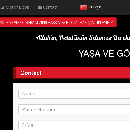
Türkçe
Visitor Book
Contact
English
SİLİK VE VEYSEL KARANİ ZİKRİ HAKKINDA BİLGİ ALMAK İÇİN TIKLAYINIZ
Deutsch
Allah'ın, Resul'ünün Selam ve Bereke
Français
YAŞA VE G
العربية
Contact