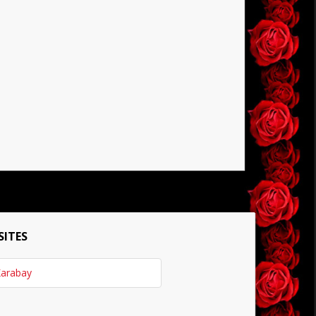
SITES
arabay