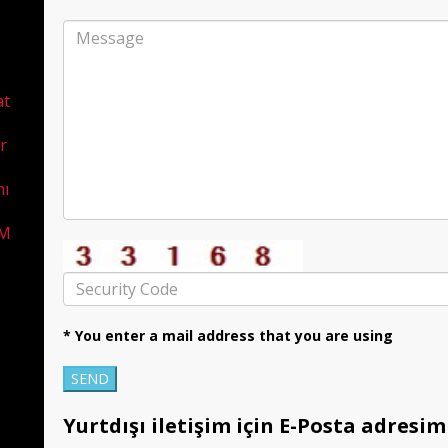
at
r
mı
İM
* You enter a mail address that you are using
Yurtdışı iletişim için E-Posta adresimi