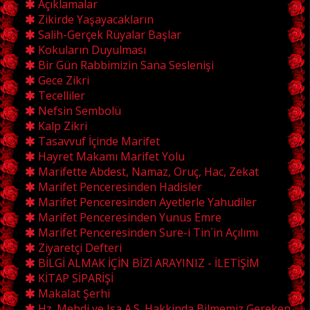
Açıklamalar
Zikirde Yaşayacakların
Salih-Gerçek Rüyalar Başlar
Kokuların Duyulması
Bir Gün Rabbimizin Sana Seslenişi
Gece Zikri
Tecelliler
Nefsin Sembolü
Kalp Zikri
Tasavvuf İçinde Marifet
Hayret Makamı Marifet Yolu
Marifette Abdest, Namaz, Oruç, Hac, Zekat
Marifet Penceresinden Hadisler
Marifet Penceresinden Ayetlerle Yahudiler
Marifet Penceresinden Yunus Emre
Marifet Penceresinden Sure-i Tin´in Açılımı
Ziyaretçi Defteri
BİLGİ ALMAK İÇİN BİZİ ARAYINIZ - İLETİŞİM
KİTAP SİPARİŞİ
Makalat Şerhi
Hz. Mehdi ve Isa A.S. Hakkinda Bilmemiz Gereken