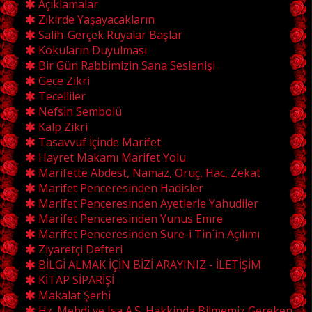
Açıklamalar
Zikirde Yaşayacakların
Salih-Gerçek Rüyalar Başlar
Kokuların Duyulması
Bir Gün Rabbimizin Sana Seslenişi
Gece Zikri
Tecelliler
Nefsin Sembolü
Kalp Zikri
Tasavvuf İçinde Marifet
Hayret Makamı Marifet Yolu
Marifette Abdest, Namaz, Oruç, Hac, Zekat
Marifet Penceresinden Hadisler
Marifet Penceresinden Ayetlerle Yahudiler
Marifet Penceresinden Yunus Emre
Marifet Penceresinden Sure-i Tin´in Açılımı
Ziyaretçi Defteri
BİLGİ ALMAK İÇİN BİZİ ARAYINIZ - İLETİŞİM
KİTAP SİPARİŞİ
Makalat Şerhi
Hz. Mehdi ve Isa A.S. Hakkinda Bilmemiz Gereken