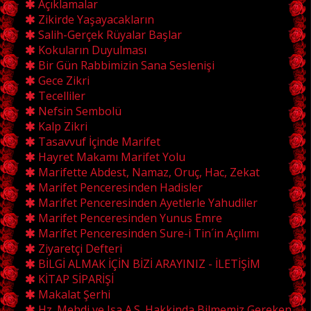
Açıklamalar
Zikirde Yaşayacakların
Salih-Gerçek Rüyalar Başlar
Kokuların Duyulması
Bir Gün Rabbimizin Sana Seslenişi
Gece Zikri
Tecelliler
Nefsin Sembolü
Kalp Zikri
Tasavvuf İçinde Marifet
Hayret Makamı Marifet Yolu
Marifette Abdest, Namaz, Oruç, Hac, Zekat
Marifet Penceresinden Hadisler
Marifet Penceresinden Ayetlerle Yahudiler
Marifet Penceresinden Yunus Emre
Marifet Penceresinden Sure-i Tin´in Açılımı
Ziyaretçi Defteri
BİLGİ ALMAK İÇİN BİZİ ARAYINIZ - İLETİŞİM
KİTAP SİPARİŞİ
Makalat Şerhi
Hz. Mehdi ve Isa A.S. Hakkinda Bilmemiz Gereken