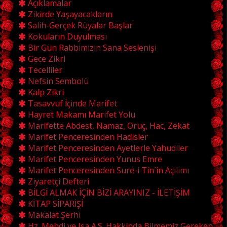
Açıklamalar
Zikirde Yaşayacakların
Salih-Gerçek Rüyalar Başlar
Kokuların Duyulması
Bir Gün Rabbimizin Sana Seslenişi
Gece Zikri
Tecelliler
Nefsin Sembolü
Kalp Zikri
Tasavvuf İçinde Marifet
Hayret Makamı Marifet Yolu
Marifette Abdest, Namaz, Oruç, Hac, Zekat
Marifet Penceresinden Hadisler
Marifet Penceresinden Ayetlerle Yahudiler
Marifet Penceresinden Yunus Emre
Marifet Penceresinden Sure-i Tin´in Açılımı
Ziyaretçi Defteri
BİLGİ ALMAK İÇİN BİZİ ARAYINIZ - İLETİŞİM
KİTAP SİPARİŞİ
Makalat Şerhi
Hz. Mehdi ve Isa A.S. Hakkinda Bilmemiz Gereken