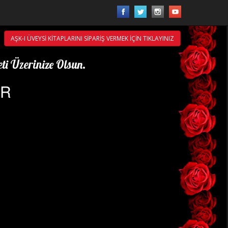
AŞK-I ÜVEYSİ KİTAPLARINI SİPARİŞ VERMEK İÇİN TIKLAYINIZ
ti Üzerinize Olsun.
ÖR