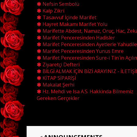
Nefsin Sembolü
Kalp Zikri
Tasavvuf İçinde Marifet
Hayret Makamı Marifet Yolu
Marifette Abdest, Namaz, Oruç, Hac, Zek
Marifet Penceresinden Hadisler
Marifet Penceresinden Ayetlerle Yahudile
Marifet Penceresinden Yunus Emre
Marifet Penceresinden Sure-i Tin´in Açılı
Ziyaretçi Defteri
BİLGİ ALMAK İÇİN BİZİ ARAYINIZ - İLETİŞ
KİTAP SİPARİŞİ
Makalat Şerhi
Hz. Mehdi ve Isa A.S. Hakkinda Bilmemiz
Gereken Gerçekler