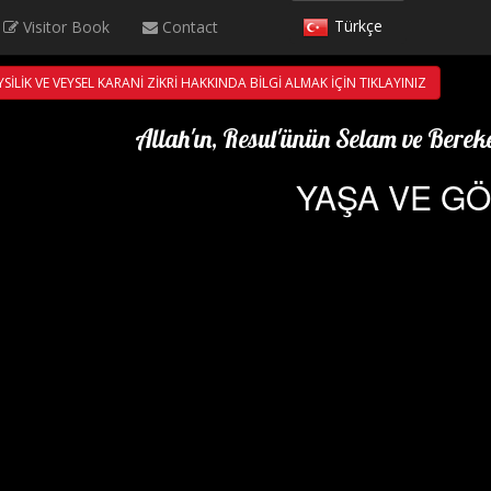
Türkçe
Visitor Book
Contact
English
SİLİK VE VEYSEL KARANİ ZİKRİ HAKKINDA BİLGİ ALMAK İÇİN TIKLAYINIZ
Deutsch
Allah'ın, Resul'ünün Selam ve Bereke
YAŞA VE G
Français
العربية