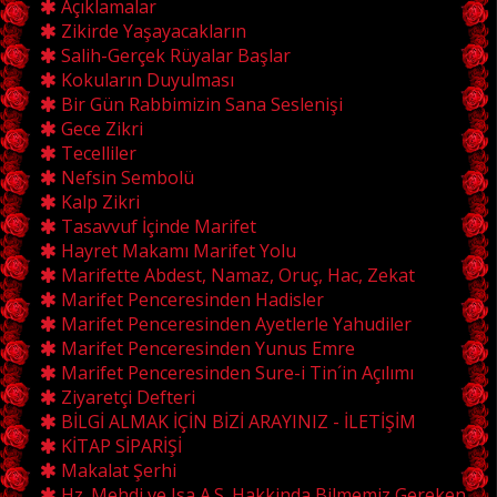
Açıklamalar
Zikirde Yaşayacakların
Salih-Gerçek Rüyalar Başlar
Kokuların Duyulması
Bir Gün Rabbimizin Sana Seslenişi
Gece Zikri
Tecelliler
Nefsin Sembolü
Kalp Zikri
Tasavvuf İçinde Marifet
Hayret Makamı Marifet Yolu
Marifette Abdest, Namaz, Oruç, Hac, Zekat
Marifet Penceresinden Hadisler
Marifet Penceresinden Ayetlerle Yahudiler
Marifet Penceresinden Yunus Emre
Marifet Penceresinden Sure-i Tin´in Açılımı
Ziyaretçi Defteri
BİLGİ ALMAK İÇİN BİZİ ARAYINIZ - İLETİŞİM
KİTAP SİPARİŞİ
Makalat Şerhi
Hz. Mehdi ve Isa A.S. Hakkinda Bilmemiz Gereken