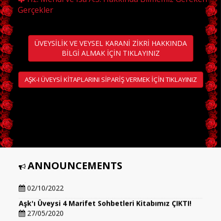
Gerçekler
ÜVEYSİLİK VE VEYSEL KARANİ ZİKRİ HAKKINDA
BİLGİ ALMAK İÇİN TIKLAYINIZ
AŞK-I ÜVEYSİ KİTAPLARINI SİPARİŞ VERMEK İÇİN TIKLAYINIZ
ANNOUNCEMENTS
Aşk'ı Üveysi 5 Marifet Sohbetleri Kitabımız ÇIKTI!!!
02/10/2022
Aşk'ı Üveysi 4 Marifet Sohbetleri Kitabımız ÇIKTI!
27/05/2020