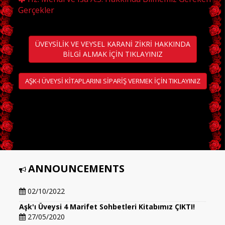
Gerçekler
ÜVEYSİLİK VE VEYSEL KARANİ ZİKRİ HAKKINDA
BİLGİ ALMAK İÇİN TIKLAYINIZ
AŞK-I ÜVEYSİ KİTAPLARINI SİPARİŞ VERMEK İÇİN TIKLAYINIZ
ANNOUNCEMENTS
Aşk'ı Üveysi 5 Marifet Sohbetleri Kitabımız ÇIKTI!!!
02/10/2022
Aşk'ı Üveysi 4 Marifet Sohbetleri Kitabımız ÇIKTI!
27/05/2020