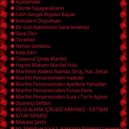
Açıklamalar
Zikirde Yaşayacakların
Salih-Gerçek Rüyalar Başlar
Kokuların Duyulması
Bir Gün Rabbimizin Sana Seslenişi
Gece Zikri
Tecelliler
Nefsin Sembolü
Kalp Zikri
Tasavvuf İçinde Marifet
Hayret Makamı Marifet Yolu
Marifette Abdest, Namaz, Oruç, Hac, Zekat
Marifet Penceresinden Hadisler
Marifet Penceresinden Ayetlerle Yahudiler
Marifet Penceresinden Yunus Emre
Marifet Penceresinden Sure-i Tin´in Açılımı
Ziyaretçi Defteri
BİLGİ ALMAK İÇİN BİZİ ARAYINIZ - İLETİŞİM
KİTAP SİPARİŞİ
Makalat Şerhi
Hz. Mehdi ve Isa A.S. Hakkinda Bilmemiz Gereken