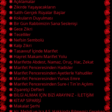
Açıklamalar
Zikirde Yaşayacakların
Salih-Gerçek Rüyalar Başlar
Kokuların Duyulması
Bir Gün Rabbimizin Sana Seslenişi
Gece Zikri
Tecelliler
Nefsin Sembolü
Kalp Zikri
Tasavvuf İçinde Marifet
Hayret Makamı Marifet Yolu
Marifette Abdest, Namaz, Oruç, Hac, Zekat
Marifet Penceresinden Hadisler
Marifet Penceresinden Ayetlerle Yahudiler
Marifet Penceresinden Yunus Emre
Marifet Penceresinden Sure-i Tin´in Açılımı
Ziyaretçi Defteri
BİLGİ ALMAK İÇİN BİZİ ARAYINIZ - İLETİŞİM
KİTAP SİPARİŞİ
Makalat Şerhi
Hz. Mehdi ve Isa A.S. Hakkinda Bilmemiz Gereken